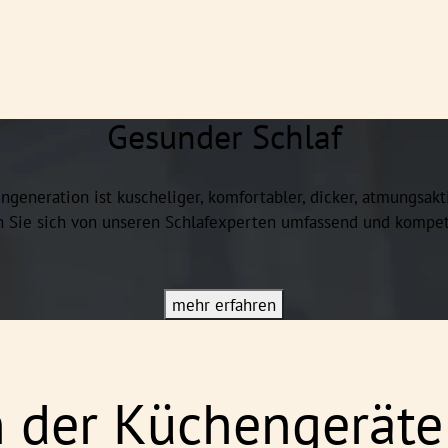
Gesunder Schlaf
ngeneration ist kuscheliger, komfortabler, dicker, atmungsakt
en Sie sich von unseren Schlafexperten umfassend und kompet
mehr erfahren
 der Küchengeräte