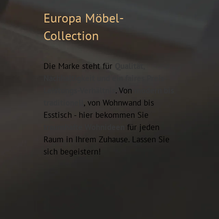
Europa Möbel-
Collection
Die Marke steht für
Qualität,
Nachhaltigkeit und ein faires Preis-
Leistungs-Verhältnis
. Von
modern bis
traditionell
, von Wohnwand bis
Esstisch - hier bekommen Sie
traumhafte Wohnideen
für jeden
Raum in Ihrem Zuhause. Lassen Sie
sich begeistern!