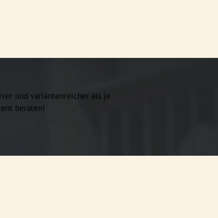
iver und variantenreicher als je
ent beraten!